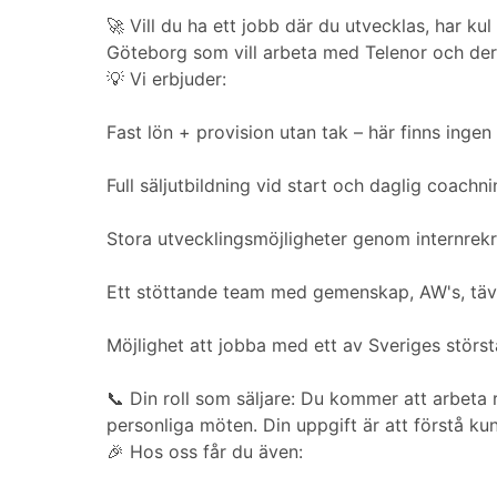
🚀 Vill du ha ett jobb där du utvecklas, har ku
Göteborg som vill arbeta med Telenor och dera
💡 Vi erbjuder:
Fast lön + provision utan tak – här finns ingen
Full säljutbildning vid start och daglig coach
Stora utvecklingsmöjligheter genom internrekry
Ett stöttande team med gemenskap, AW's, tävl
Möjlighet att jobba med ett av Sveriges stör
📞 Din roll som säljare: Du kommer att arbeta
personliga möten. Din uppgift är att förstå k
🎉 Hos oss får du även: