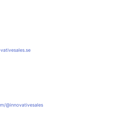
ativesales.se
!
om/@innovativesales