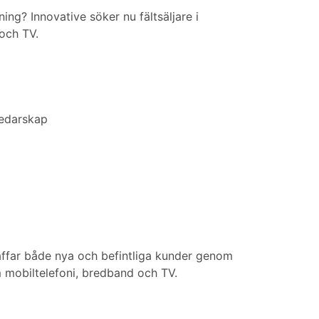
ing? Innovative söker nu fält­säljare i
och TV.
ledarskap
räffar både nya och befintliga kunder genom
m mobiltelefoni, bredband och TV.