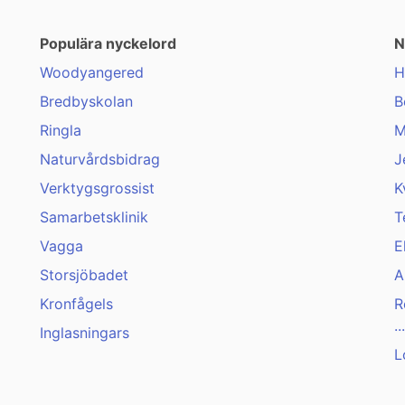
Populära nyckelord
N
Woodyangered
H
Bredbyskolan
B
Ringla
M
Naturvårdsbidrag
J
Verktygsgrossist
K
Samarbetsklinik
T
Vagga
E
Storsjöbadet
A
Kronfågels
R
...
Inglasningars
L