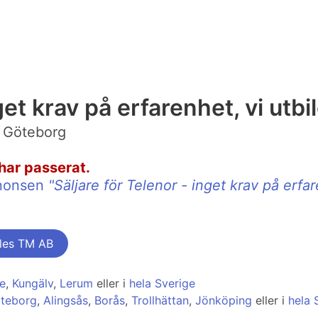
get krav på erfarenhet, vi utbi
/ Göteborg
har passerat.
annonsen
"Säljare för Telenor - inget krav på erfar
ales TM AB
le
,
Kungälv
,
Lerum
eller i
hela Sverige
öteborg
,
Alingsås
,
Borås
,
Trollhättan
,
Jönköping
eller i
hela 