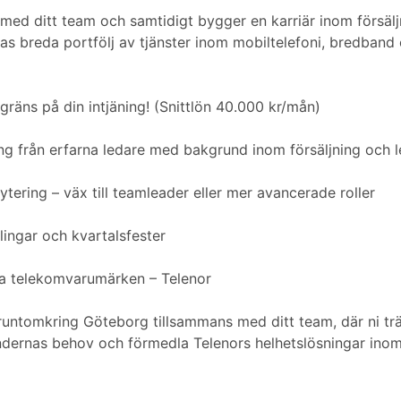
l med ditt team och samtidigt bygger en karriär inom försäljn
s breda portfölj av tjänster inom mobiltelefoni, bredband 
 gräns på din intjäning! (Snittlön 40.000 kr/mån)
ning från erfarna ledare med bakgrund inom försäljning och 
tering – väx till teamleader eller mer avancerade roller
ingar och kvartalsfester
sta telekomvarumärken – Telenor
 runtomkring Göteborg tillsammans med ditt team, där ni t
undernas behov och förmedla Telenors helhetslösningar ino