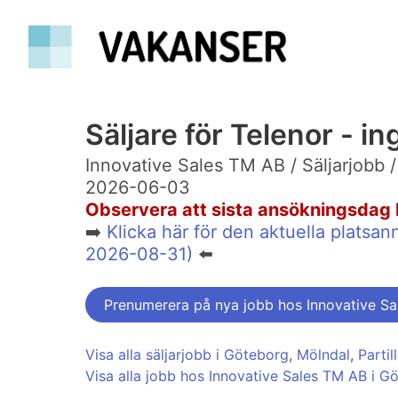
Säljare för Telenor - in
Innovative Sales TM AB / Säljarjobb 
2026-06-03
Observera att sista ansökningsdag 
➡️
Klicka här för den aktuella plats
2026-08-31)
⬅️
Prenumerera på nya jobb hos Innovative S
Visa alla säljarjobb i Göteborg
,
Mölndal
,
Partil
Visa alla jobb hos Innovative Sales TM AB i G