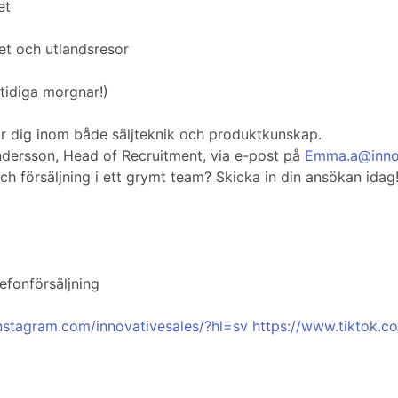
et
et och utlandsresor
tidiga morgnar!)
dar dig inom både säljteknik och produktkunskap.
dersson, Head of Recruitment, via e-post på
Emma.a@innov
ch försäljning i ett grymt team? Skicka in din ansökan idag
efonförsäljning
nstagram.com/innovativesales/?hl=sv
https://www.tiktok.c