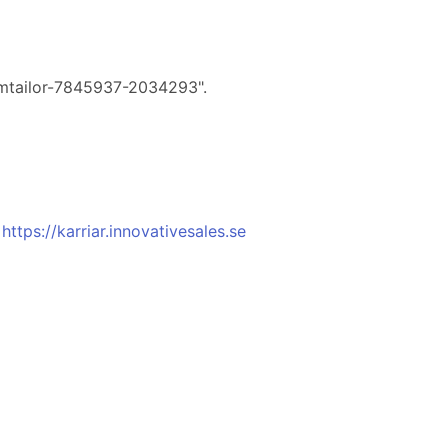
eamtailor-7845937-2034293".
,
https://karriar.innovativesales.se