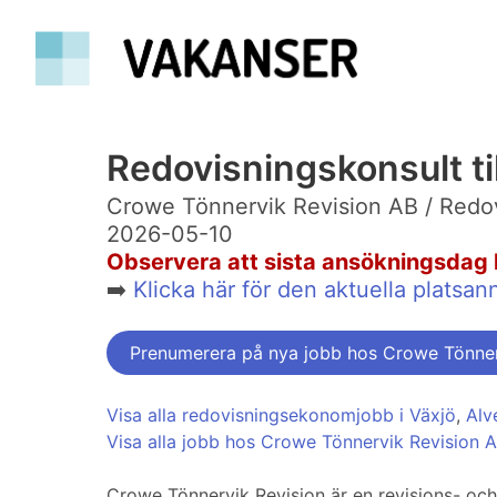
Redovisningskonsult til
Crowe Tönnervik Revision AB / Redo
2026-05-10
Observera att sista ansökningsdag 
➡️
Klicka här för den aktuella plats
Prenumerera på nya jobb hos Crowe Tönner
Visa alla redovisningsekonomjobb i Växjö
,
Alv
Visa alla jobb hos Crowe Tönnervik Revision A
Crowe Tönnervik Revision är en revisions- och 