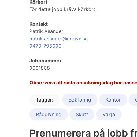
Körkort
För detta jobb krävs körkort.
Kontakt
Patrik Åsander
patrik.asander@crowe.se
0470-795600
Jobbnummer
9901808
Observera att sista ansökningsdag har passe
Taggar:
Bokföring
Kontor
Rådgivning
Skatt
Växjö
Prenumerera på jobb f