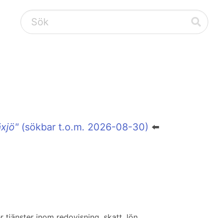
äxjö"
(sökbar t.o.m. 2026-08-30)
⬅️
 tjänster inom redovisning, skatt, lön,