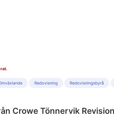
rat.
Omväxlande
Redovisning
Redovisningsbyrå
rån Crowe Tönnervik Revisio