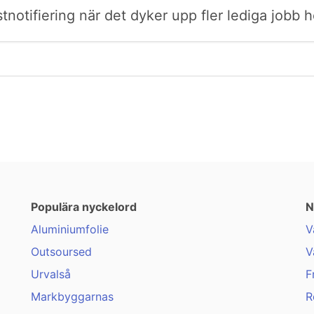
postnotifiering när det dyker upp fler lediga job
Populära nyckelord
N
Aluminiumfolie
V
Outsoursed
V
Urvalså
F
Markbyggarnas
R