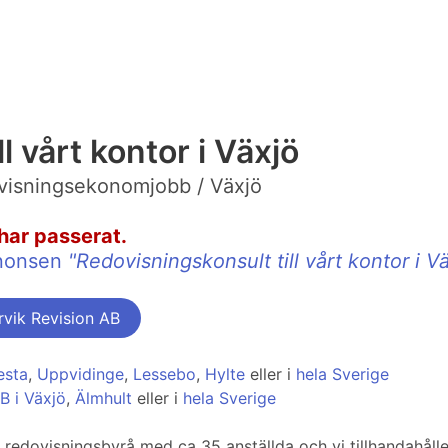
l vårt kontor i Växjö
visningsekonomjobb / Växjö
har passerat.
annonsen
"Redovisningskonsult till vårt kontor i V
vik Revision AB
esta
,
Uppvidinge
,
Lessebo
,
Hylte
eller i
hela Sverige
B i Växjö
,
Älmhult
eller i
hela Sverige
redovisningsbyrå med ca 35 anställda och vi tillhandahåller