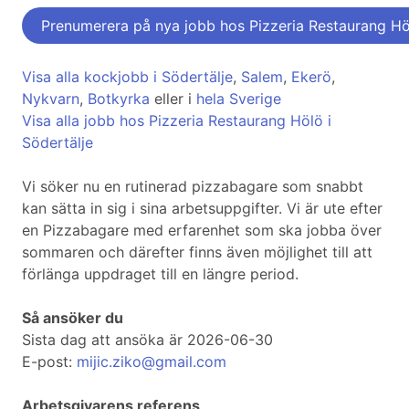
Prenumerera på nya jobb hos Pizzeria Restaurang Hö
Visa alla kockjobb i Södertälje
,
Salem
,
Ekerö
,
Nykvarn
,
Botkyrka
eller i
hela Sverige
Visa alla jobb hos Pizzeria Restaurang Hölö i
Södertälje
Vi söker nu en rutinerad pizzabagare som snabbt
kan sätta in sig i sina arbetsuppgifter. Vi är ute efter
en Pizzabagare med erfarenhet som ska jobba över
sommaren och därefter finns även möjlighet till att
förlänga uppdraget till en längre period.
Så ansöker du
Sista dag att ansöka är 2026-06-30
E-post:
mijic.ziko@gmail.com
Arbetsgivarens referens