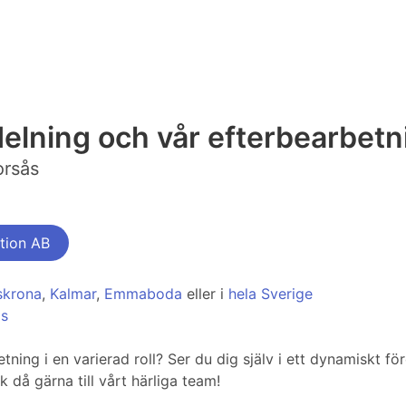
vdelning och vår efterbearbetn
orsås
tion AB
skrona
,
Kalmar
,
Emmaboda
eller i
hela Sverige
ås
tning i en varierad roll? Ser du dig själv i ett dynamiskt f
då gärna till vårt härliga team!