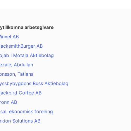
ytillkomna arbetsgivare
invel AB
lacksmithBurger AB
ojab I Motala Aktiebolag
ezaie, Abdullah
onsson, Tatiana
yssbybygdens Buss Aktiebolag
lackbird Coffee AB
ronn AB
isali ekonomisk förening
rkion Solutions AB