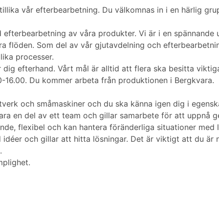
tillika vår efterbearbetning. Du välkomnas in i en härlig gr
d efterbearbetning av våra produkter. Vi är i en spännande 
ra flöden. Som del av vår gjutavdelning och efterbearbetni
lika processer.
dig efterhand. Vårt mål är alltid att flera ska besitta vikti
.00-16.00. Du kommer arbeta från produktionen i Bergkvara.
ntverk och småmaskiner och du ska känna igen dig i egenska
vara en del av ett team och gillar samarbete för att uppn
nde, flexibel och kan hantera föränderliga situationer med
er och gillar att hitta lösningar. Det är viktigt att du är
.
mplighet.