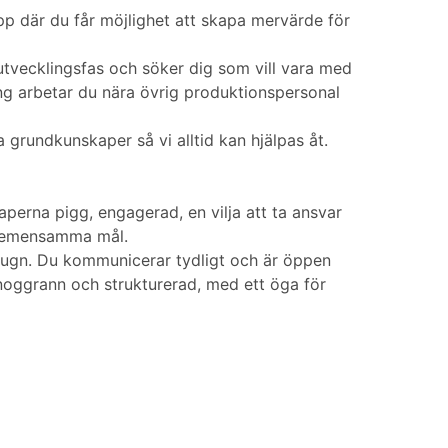
upp där du får möjlighet att skapa mervärde för
utvecklingsfas och söker dig som vill vara med
ng arbetar du nära övrig produktionspersonal
ga grundkunskaper så vi alltid kan hjälpas åt.
perna pigg, engagerad, en vilja att ta ansvar
å gemensamma mål.
 lugn. Du kommunicerar tydligt och är öppen
 noggrann och strukturerad, med ett öga för