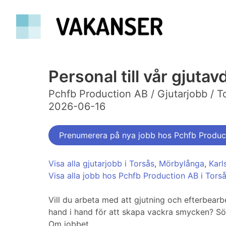
Personal till vår gjuta
Pchfb Production AB / Gjutarjobb / T
2026-06-16
Prenumerera på nya jobb hos Pchfb Produc
Visa alla gjutarjobb i Torsås
,
Mörbylånga
,
Karl
Visa alla jobb hos Pchfb Production AB i Tors
Vill du arbeta med att gjutning och efterbearbe
hand i hand för att skapa vackra smycken? Sök 
Om jobbet