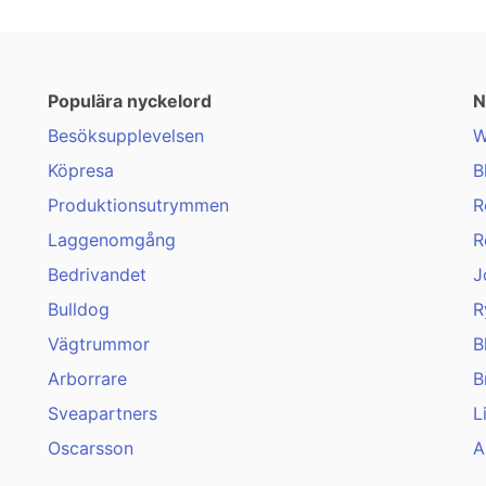
Populära nyckelord
N
Besöksupplevelsen
W
Köpresa
B
Produktionsutrymmen
R
Laggenomgång
R
Bedrivandet
J
Bulldog
R
Vägtrummor
B
Arborrare
B
Sveapartners
L
Oscarsson
A