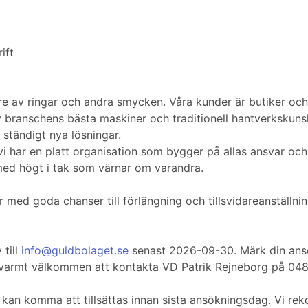
ift
are av ringar och andra smycken. Våra kunder är butiker oc
branschens bästa maskiner och traditionell hantverkskunskap
 ständigt nya lösningar.
 har en platt organisation som bygger på allas ansvar och
 med högt i tak som värnar om varandra.
år med goda chanser till förlängning och tillsvidareanställn
till
info@guldbolaget.se
senast 2026-09-30. Märk din ans
 varmt välkommen att kontakta VD Patrik Rejneborg på 0486
n kan komma att tillsättas innan sista ansökningsdag. Vi r