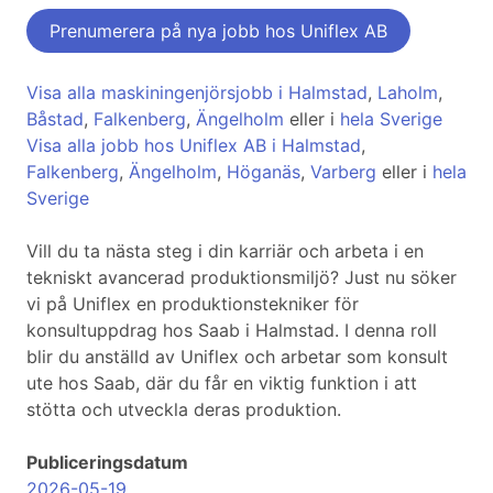
Prenumerera på nya jobb hos Uniflex AB
Visa alla maskiningenjörsjobb i Halmstad
,
Laholm
,
Båstad
,
Falkenberg
,
Ängelholm
eller i
hela Sverige
Visa alla jobb hos Uniflex AB i Halmstad
,
Falkenberg
,
Ängelholm
,
Höganäs
,
Varberg
eller i
hela
Sverige
Vill du ta nästa steg i din karriär och arbeta i en
tekniskt avancerad produktionsmiljö? Just nu söker
vi på Uniflex en produktionstekniker för
konsultuppdrag hos Saab i Halmstad. I denna roll
blir du anställd av Uniflex och arbetar som konsult
ute hos Saab, där du får en viktig funktion i att
stötta och utveckla deras produktion.
Publiceringsdatum
2026-05-19