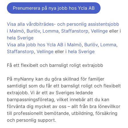
Prenumerera på nya jobb hos Ycla AB
Visa alla vårdbiträdes- och personlig assistentsjobb
i Malmö
,
Burlöv
,
Lomma
,
Staffanstorp
,
Vellinge
eller i
hela Sverige
Visa alla jobb hos Ycla AB i Malmö
,
Burlöv
,
Lomma
,
Staffanstorp
,
Vellinge
eller i
hela Sverige
Få ett flexibelt och barnsligt roligt extrajobb
På myNanny kan du göra skillnad för familjer
samtidigt som du får ett barnsligt roligt och flexibelt
extrajobb. Vi är ett av Sveriges ledande
barnpassningsföretag, vilket innebär att du kan
förvänta dig mycket av oss – allt från bra lönevillkor
till professionellt bemötande, utbildning, försäkring
och personlig support.