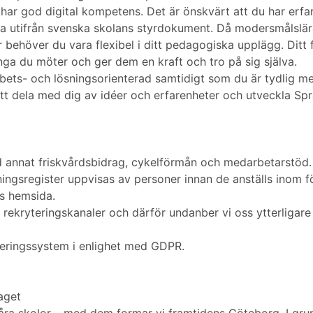
har god digital kompetens. Det är önskvärt att du har erfa
jobba utifrån svenska skolans styrdokument. Då modersmålslä
r behöver du vara flexibel i ditt pedagogiska upplägg. Ditt 
ga du möter och ger dem en kraft och tro på sig själva.
bets- och lösningsorienterad samtidigt som du är tydlig 
 att dela med dig av idéer och erfarenheter och utveckla S
nd annat friskvårdsbidrag, cykelförmån och medarbetarstöd.
tningsregister uppvisas av personer innan de anställs inom 
ns hemsida.
 till rekryteringskanaler och därför undanber vi oss ytterli
teringssystem i enlighet med GDPR.
taget