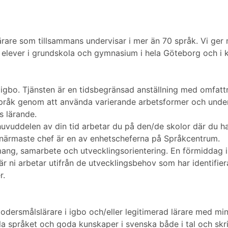
rare som tillsammans undervisar i mer än 70 språk. Vi ge
 elever i grundskola och gymnasium i hela Göteborg och i
igbo. Tjänsten är en tidsbegränsad anställning med omfatt
pråk genom att använda varierande arbetsformer och under
s lärande.
huvuddelen av din tid arbetar du på den/de skolor där du 
 närmaste chef är en av enhetscheferna på Språkcentrum.
ng, samarbete och utvecklingsorientering. En förmiddag i 
r ni arbetar utifrån de utvecklingsbehov som har identifier
r.
odersmålslärare i igbo och/eller legitimerad lärare med mi
a språket och goda kunskaper i svenska både i tal och skri