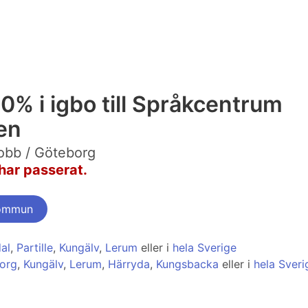
% i igbo till Språkcentrum
en
obb / Göteborg
har passerat.
kommun
al
,
Partille
,
Kungälv
,
Lerum
eller i
hela Sverige
borg
,
Kungälv
,
Lerum
,
Härryda
,
Kungsbacka
eller i
hela Sveri