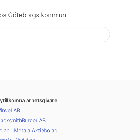
bb hos Göteborgs kommun:
ytillkomna arbetsgivare
invel AB
lacksmithBurger AB
ojab I Motala Aktiebolag