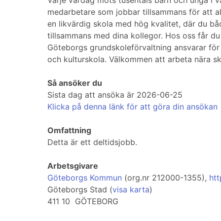
Varje vardag möts tusentals barn och unga i 
medarbetare som jobbar tillsammans för att alla
en likvärdig skola med hög kvalitet, där du 
tillsammans med dina kollegor. Hos oss får du 
Göteborgs grundskoleförvaltning ansvarar för 
och kulturskola. Välkommen att arbeta nära sk
Så ansöker du
Sista dag att ansöka är 2026-06-25
Klicka på denna länk för att göra din ansökan
Omfattning
Detta är ett deltidsjobb.
Arbetsgivare
Göteborgs Kommun
(org.nr 212000-1355),
htt
Göteborgs Stad (
visa karta
)
411 10 GÖTEBORG