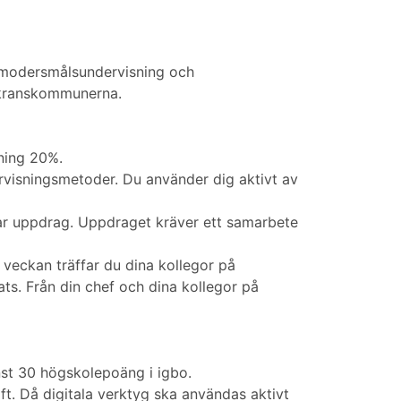
r modersmålsundervisning och
 kranskommunerna.
ning 20%.
visningsmetoder. Du använder dig aktivt av
har uppdrag. Uppdraget kräver ett samarbete
veckan träffar du dina kollegor på
ats. Från din chef och dina kollegor på
nst 30 högskolepoäng i igbo.
ft. Då digitala verktyg ska användas aktivt