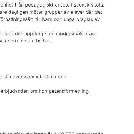
renhet från pedagogiskt arbete i svensk skola.
rare dagligen möter grupper av elever där det
förhållningssätt till barn och unga präglas av
med vad ditt uppdrag som modersmålslärare
pråkcentrum som helhet.
förskoleverksamhet, skola och
gare erbjudanden om kompetensförmedling,