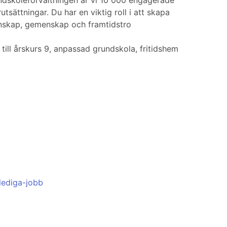
ndskoleförvaltningen är vi 10 000 engagerade
sättningar. Du har en viktig roll i att skapa
unskap, gemenskap och framtidstro
ill årskurs 9, anpassad grundskola, fritidshem
lediga-jobb