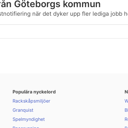
från Göteborgs kommun
postnotifiering när det dyker upp fler lediga jo
Populära nyckelord
N
Rackskåpsmiljöer
W
Granquist
B
Spelmyndighet
R