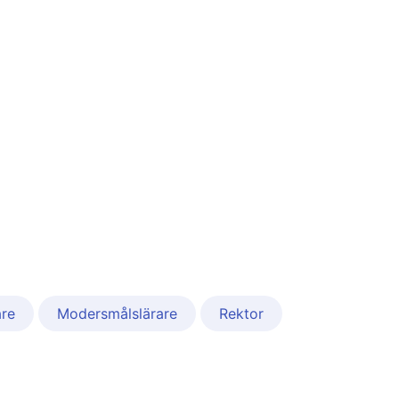
are
Modersmålslärare
Rektor