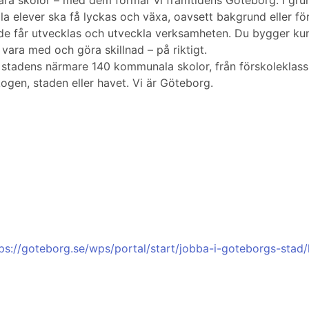
våra skolor – med dem formar vi framtidens Göteborg. I gru
 elever ska få lyckas och växa, oavsett bakgrund eller förut
både får utvecklas och utveckla verksamheten. Du bygger k
vara med och göra skillnad – på riktigt.
stadens närmare 140 kommunala skolor, från förskoleklass t
ogen, staden eller havet. Vi är Göteborg.
ps://goteborg.se/wps/portal/start/jobba-i-goteborgs-stad/