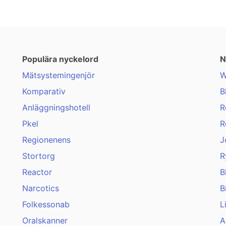
Populära nyckelord
N
Mätsystemingenjör
W
Komparativ
B
Anläggningshotell
R
Pkel
R
Regionenens
J
Stortorg
R
Reactor
B
Narcotics
B
Folkessonab
L
Oralskanner
A