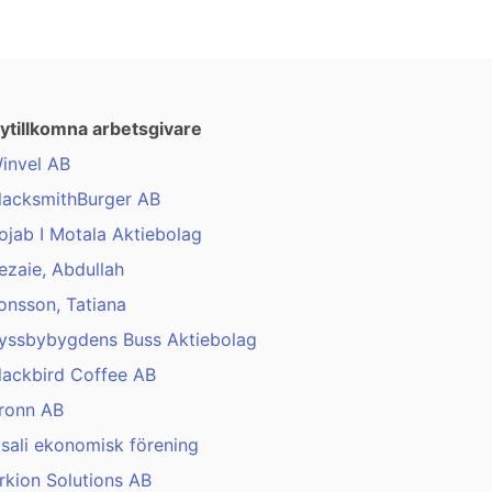
ytillkomna arbetsgivare
invel AB
lacksmithBurger AB
ojab I Motala Aktiebolag
ezaie, Abdullah
onsson, Tatiana
yssbybygdens Buss Aktiebolag
lackbird Coffee AB
ronn AB
isali ekonomisk förening
rkion Solutions AB