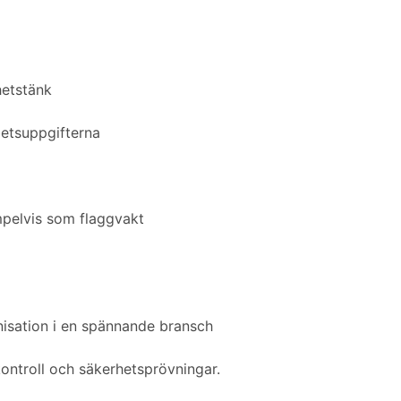
hetstänk
etsuppgifterna
empelvis som flaggvakt
nisation i en spännande bransch
ntroll och säkerhetsprövningar.