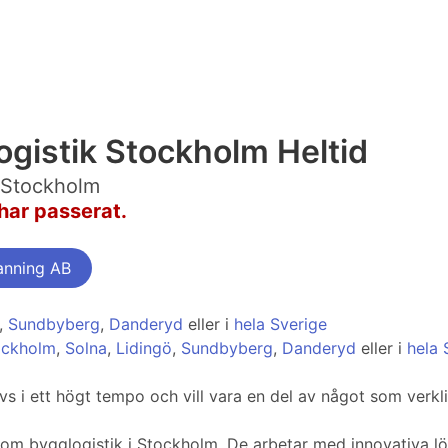
ogistik Stockholm Heltid
 Stockholm
har passerat.
anning AB
,
Sundbyberg
,
Danderyd
eller i
hela Sverige
ockholm
,
Solna
,
Lidingö
,
Sundbyberg
,
Danderyd
eller i
hela 
ivs i ett högt tempo och vill vara en del av något som verk
om bygglogistik i Stockholm. De arbetar med innovativa lös