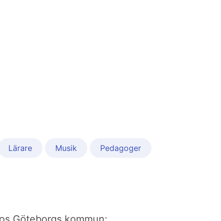
Lärare
Musik
Pedagoger
bb hos Göteborgs kommun: