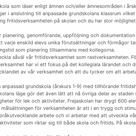
kola som läser enligt ämnen och/eller ämnesområden i årsk
ger i anslutning till anpassade grundskolans klassrum vilket
ing fritidsverksamheten på skolan och du har stor möjlighe
 planering, genomförande, uppföljning och dokumentation a
varje enskild elevs unika förutsättningar och förmågor tas
ringstid som planering tillsammans med kollegorna.
eckla såväl vår fritidsverksamhet som rastverksamheten. Fö
verksamhet har vi ett fokus på det kollegiala lärandet och 
utvecklandet av vår verksamhet och att du tycker om att arbet
 anpassad grundskola (årskurs 1-9) med tillhörande fritids
kolans läge gör det även lätt att nå övriga delar av staden
heter för lek och aktiviteter. Frejaskolan har drygt 600 e
målsättningen för verksamheten är att i en trygg och stimu
språkutvecklande arbete och vi arbetar med att utveckla vår 
tiviteter som riktar sig till både skola och fritids. På sko