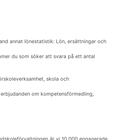
and annat lönestatistik: Lön, ersättningar och
mmer du som söker att svara på ett antal
förskoleverksamhet, skola och
gare erbjudanden om kompetensförmedling,
ndskoleförvaltningen är vi 10 000 engagerade