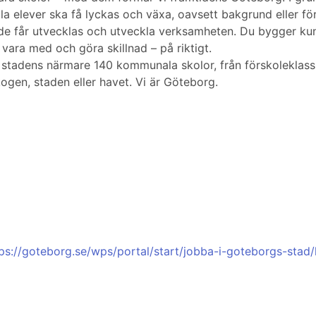
 elever ska få lyckas och växa, oavsett bakgrund eller förut
både får utvecklas och utveckla verksamheten. Du bygger k
vara med och göra skillnad – på riktigt.
stadens närmare 140 kommunala skolor, från förskoleklass t
ogen, staden eller havet. Vi är Göteborg.
ps://goteborg.se/wps/portal/start/jobba-i-goteborgs-stad/