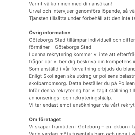
Varmt välkommen med din ansökan!
Urval och intervjuer genomförs löpande, så vä
Tjänsten tillsätts under förbehåll att den inte t
Övrig information
Göteborgs Stad tillämpar individuell och diffe
förmåner - Göteborgs Stad
I denna rekrytering kommer vi inte att efterfr
frågor där vi ber dig beskriva din kompetens 
Som anställd i vår förvaltning erbjuds du bla
Enligt Skollagen ska utdrag ur polisens belas
skolbarnomsorg. Detta beställer du på Polise
Inför denna rekrytering har vi tagit ställning
annonserings- och rekryteringshjälp.
Vi tar endast emot ansökningar via vårt rekry
Om företaget
Vi skapar framtiden i Göteborg – en lektion i 
Varje vardag möts tusentals barn och unga i 