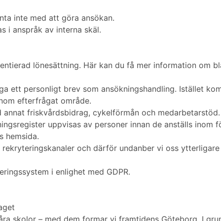
nta inte med att göra ansökan.
as i anspråk av interna skäl.
rentierad lönesättning. Här kan du få mer information om bl
åga ett personligt brev som ansökningshandling. Istället ko
inom efterfrågat område.
nd annat friskvårdsbidrag, cykelförmån och medarbetarstöd.
tningsregister uppvisas av personer innan de anställs inom 
ns hemsida.
 till rekryteringskanaler och därför undanber vi oss ytterli
teringssystem i enlighet med GDPR.
taget
våra skolor – med dem formar vi framtidens Göteborg. I gru