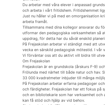
Du arbetar med våra elever i anpassad grunds
och arbeta i vårt fritidshem. Fritidshemmet lig
Just nu håller vi på med en omorganisation kr
arbeta framåt.
Tillsammans med dina kollegor ansvarar du för
utformar den pedagogiska verksamheten så att 
uppdrag, för detta har du såväl enskild plane
På Frejaskolan arbetar vi ständigt med att utv
vecka en särskild pedagogisk mötestid. I vår 
Vi förväntar oss att du aktivt vill bidra till 
Om Frejaskolan
Frejaskolan är en grundskola (årskurs F-9) och
Frölunda med närhet till både natur och hav. S
33 000 kvadratmeter inbjuder till många möjlig
På Frejaskolan arbetar erfarna pedagoger och 
och färdigheter. Frejaskolan har ett fokus på 
och en bibliotekarie som har verksamhet och ak
kan få stöd och hjälp av vid behov.