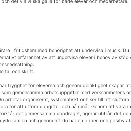
 och det vill vi ska gälla för både elever och medarbetare.
lärare i fritidshem med behörighet att undervisa i musik. 
ternativt erfarenhet av att undervisa elever i behov av stöd o
ionsnedsättning.
 tal och skrift.
apar trygghet för eleverna och genom delaktighet skapar 
na som gemensamma arbetsuppgifter med verksamhetens och 
Du arbetar organiserat, systematiskt och ser till att slutföra 
ra för att utföra uppgifter och nå i mål. Genom att vara i
u förstår det gemensamma uppdraget, agerar utifrån det och b
 i yrkesrollen och genom att du har en öppen och positiv a