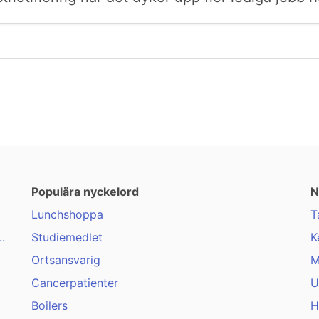
Populära nyckelord
N
Lunchshoppa
T
.
Studiemedlet
K
Ortsansvarig
M
Cancerpatienter
U
Boilers
H