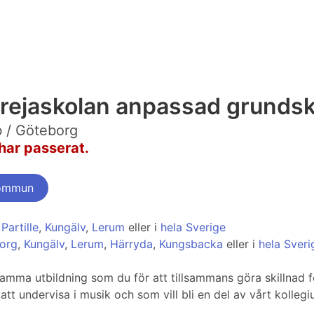
l Frejaskolan anpassad grunds
b / Göteborg
har passerat.
kommun
,
Partille
,
Kungälv
,
Lerum
eller i
hela Sverige
borg
,
Kungälv
,
Lerum
,
Härryda
,
Kungsbacka
eller i
hela Sveri
amma utbildning som du för att tillsammans göra skillnad f
att undervisa i musik och som vill bli en del av vårt kollegi