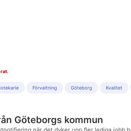
rat.
iotekarie
Förvaltning
Göteborg
Kvalitet
från Göteborgs kommun
postnotifiering när det dyker upp fler lediga jo