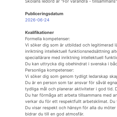
Skolans ledord är "För varandra - tillsammans"
Publiceringsdatum
2026-06-24
Kvalifikationer
Formella kompetenser:
Vi söker dig som är utbildad och legitimerad 
inriktning intellektuell funktionsnedsättning al
speciallärare med inriktning intellektuell funkt
Du kan uttrycka dig obehindrat i svenska i både
Personliga kompetenser:
Vi söker dig som genom tydligt ledarskap sk
Du är en person som tar ansvar för såväl eg
tydliga mål och planerar aktiviteter i god tid. 
Du har förmåga att arbeta tillsammans med and
verkar du för ett respektfullt arbetsklimat. D
Du visar respekt och hänsyn för alla du möter
bidrar du till en god atmosfär.