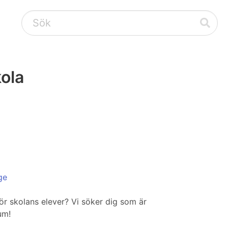
kola
ge
ör skolans elever? Vi söker dig som är
um!