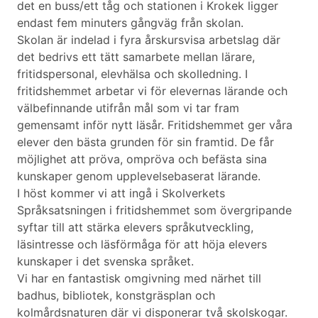
det en buss/ett tåg och stationen i Krokek ligger
endast fem minuters gångväg från skolan.
Skolan är indelad i fyra årskursvisa arbetslag där
det bedrivs ett tätt samarbete mellan lärare,
fritidspersonal, elevhälsa och skolledning. I
fritidshemmet arbetar vi för elevernas lärande och
välbefinnande utifrån mål som vi tar fram
gemensamt inför nytt läsår. Fritidshemmet ger våra
elever den bästa grunden för sin framtid. De får
möjlighet att pröva, ompröva och befästa sina
kunskaper genom upplevelsebaserat lärande.
I höst kommer vi att ingå i Skolverkets
Språksatsningen i fritidshemmet som övergripande
syftar till att stärka elevers språkutveckling,
läsintresse och läsförmåga för att höja elevers
kunskaper i det svenska språket.
Vi har en fantastisk omgivning med närhet till
badhus, bibliotek, konstgräsplan och
kolmårdsnaturen där vi disponerar två skolskogar.