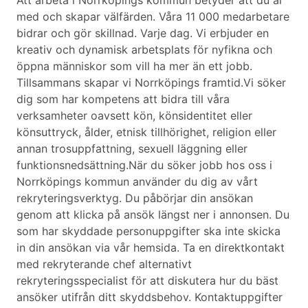
Att arbeta i Norrköpings kommun betyder att du är
med och skapar välfärden. Våra 11 000 medarbetare
bidrar och gör skillnad. Varje dag. Vi erbjuder en
kreativ och dynamisk arbetsplats för nyfikna och
öppna människor som vill ha mer än ett jobb.
Tillsammans skapar vi Norrköpings framtid.Vi söker
dig som har kompetens att bidra till våra
verksamheter oavsett kön, könsidentitet eller
könsuttryck, ålder, etnisk tillhörighet, religion eller
annan trosuppfattning, sexuell läggning eller
funktionsnedsättning.När du söker jobb hos oss i
Norrköpings kommun använder du dig av vårt
rekryteringsverktyg. Du påbörjar din ansökan
genom att klicka på ansök längst ner i annonsen. Du
som har skyddade personuppgifter ska inte skicka
in din ansökan via vår hemsida. Ta en direktkontakt
med rekryterande chef alternativt
rekryteringsspecialist för att diskutera hur du bäst
ansöker utifrån ditt skyddsbehov. Kontaktuppgifter