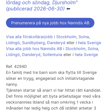
lördag och söndag, Djursholm"
(publicerad 2026-06-30)
⬅️
Prenumerera på nya jobb hos Nanndis AB
Visa alla förskollärarjobb i Stockholm
,
Solna
,
Lidingö
,
Sundbyberg
,
Danderyd
eller i
hela Sverige
Visa alla jobb hos Nanndis AB i Stockholm
,
Solna
,
Lidingö
,
Danderyd
,
Sollentuna
eller i
hela Sverige
Ref. 4294D
En familj med tre barn som ska flytta till Sverige
söker en trygg, engagerad och initiativtagande
nanny.
Tjänsten startar så snart vi har hittat rätt kandidat.
Det finns möjlighet att byta arbetsdagar med våra
veckonannies ibland så man omkring 1 vecka i
månaden har ledig helg och då istället arbetar 3