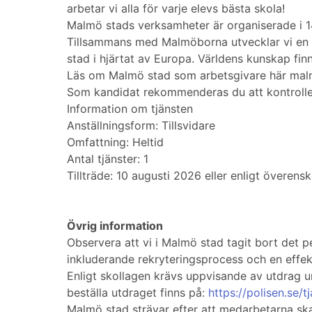
arbetar vi alla för varje elevs bästa skola!
Malmö stads verksamheter är organiserade i 1
Tillsammans med Malmöborna utvecklar vi en änn
stad i hjärtat av Europa. Världens kunskap finn
Läs om Malmö stad som arbetsgivare här mal
Som kandidat rekommenderas du att kontrollera
Information om tjänsten
Anställningsform: Tillsvidare
Omfattning: Heltid
Antal tjänster: 1
Tillträde: 10 augusti 2026 eller enligt överen
Övrig information
Observera att vi i Malmö stad tagit bort det 
inkluderande rekryteringsprocess och en effekt
Enligt skollagen krävs uppvisande av utdrag ur
beställa utdraget finns på:
https://polisen.se/t
Malmö stad strävar efter att medarbetarna ska