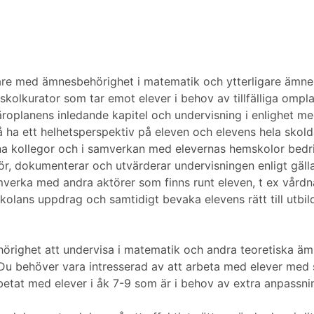
ärare med ämnesbehörighet i matematik och ytterligare ämne
 skolkurator som tar emot elever i behov av tillfälliga omp
roplanens inledande kapitel och undervisning i enlighet me
 ha ett helhetsperspektiv på eleven och elevens hela skold
a kollegor och i samverkan med elevernas hemskolor bedriva
ör, dokumenterar och utvärderar undervisningen enligt gäl
erka med andra aktörer som finns runt eleven, t ex vårdnads
olans uppdrag och samtidigt bevaka elevens rätt till utbild
hörighet att undervisa i matematik och andra teoretiska ä
Du behöver vara intresserad av att arbeta med elever med
etat med elever i åk 7-9 som är i behov av extra anpassnin