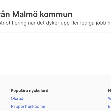
från Malmö kommun
postnotifiering när det dyker upp fler lediga jo
Populära nyckelord
N
Olerud
W
Rapportfunktioner
B