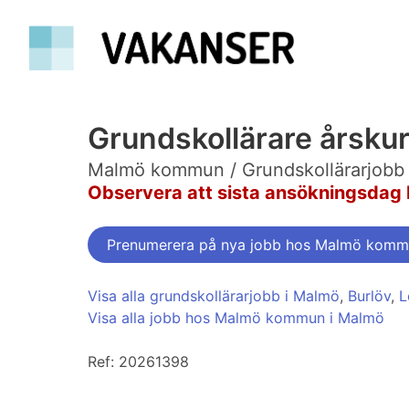
Grundskollärare årskur
Malmö kommun / Grundskollärarjobb
Observera att sista ansökningsdag 
Prenumerera på nya jobb hos Malmö kom
Visa alla grundskollärarjobb i Malmö
,
Burlöv
,
Visa alla jobb hos Malmö kommun i Malmö
Ref: 20261398