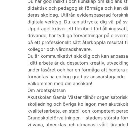
Du har god insikt i och kunskap om skolans st
didaktisk och pedagogisk förmåga och kan därf
deras skoldag. Utifrån evidensbaserad forskn
digitala verktyg. Du kan uttrycka dig väl på sv
Uppdraget kräver ett flexibelt förhållningssä
drivande, har tydliga förväntningar på elevern
på ett professionellt sätt återkoppla resultat t
kollegor och vårdnadshavare.
Du är kommunikativt skicklig och kan anpassa 
I ditt arbete är du dessutom kreativ, utveckli
under läsåret och har en förmåga att hantera
förväntas ha en hög grad av ansvarstagande.
Välkommen med din ansökan!
Om arbetsplatsen
Akutskolan Gamla Väster tillhör organisatorisk
skolledning och övriga kollegor, men akutskol
kvalitetsarbete, en stabil och kompetent pe
Grundskoleförvaltningen – stadens största för
vi växa, utvecklas och utmanas i vårt lärande t