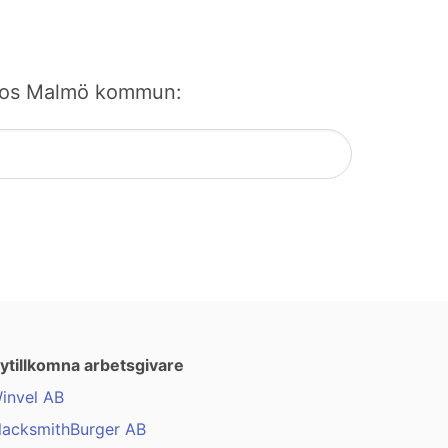
bb hos Malmö kommun:
ytillkomna arbetsgivare
invel AB
lacksmithBurger AB