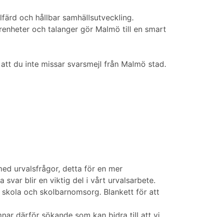
färd och hållbar samhällsutveckling.
arenheter och talanger gör Malmö till en smart
att du inte missar svarsmejl från Malmö stad.
ed urvalsfrågor, detta för en mer
var blir en viktig del i vårt urvalsarbete.
, skola och skolbarnomsorg. Blankett för att
ar därför sökande som kan bidra till att vi