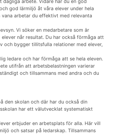
t dagliga arbete. Vidare har du en god
ch god lärmiljö åt våra elever under hela
vana arbetar du effektivt med relevanta
elevsyn. Vi söker en medarbetare som är
 elever når resultat. Du har också förmåga att
v och bygger tillitsfulla relationer med elever,
ig ledare och har förmåga att se hela eleven.
ete utifrån att arbetsbelastningen varierar
lvständigt och tillsammans med andra och du
 på den skolan och där har du också din
sskolan har ett välutvecklat systematiskt
r erbjuder en arbetsplats för alla. Här vill
tsmiljö och satsar på ledarskap. Tillsammans