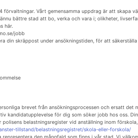
4 förvaltningar. Vårt gemensamma uppdrag är att skapa väl
u bättre stad att bo, verka och vara i; olikheter, livserf
s här.
mo.se/jobb
 din skräppost under ansökningstiden, för att säkerställa 
skommelse
personliga brevet från ansökningsprocessen och ersatt det m
iv kandidatupplevelse för dig som söker jobb hos oss. Dina s
 polisens belastningsregister vid anställning inom förskola
janster-tillstand/belastningsregistret/skola-eller-forskola/
 representera den mångfald som finns i vår stad. Vi välkomn