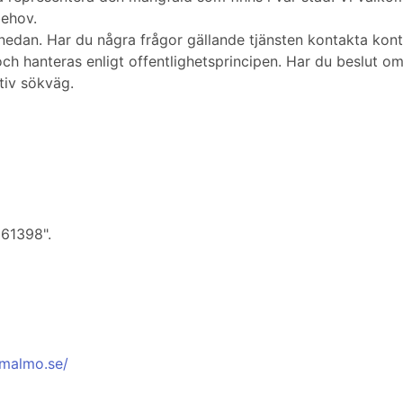
behov.
k nedan. Har du några frågor gällande tjänsten kontakta kon
ch hanteras enligt offentlighetsprincipen. Har du beslut o
tiv sökväg.
261398".
/malmo.se/