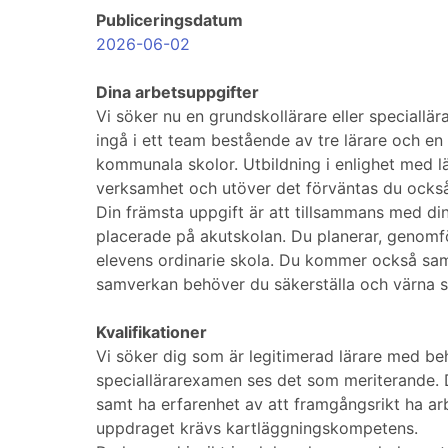
Publiceringsdatum
2026-06-02
Dina arbetsuppgifter
Vi söker nu en grundskollärare eller speciall
ingå i ett team bestående av tre lärare och en
kommunala skolor. Utbildning i enlighet med lä
verksamhet och utöver det förväntas du också
Din främsta uppgift är att tillsammans med din
placerade på akutskolan. Du planerar, genomf
elevens ordinarie skola. Du kommer också samv
samverkan behöver du säkerställa och värna sk
Kvalifikationer
Vi söker dig som är legitimerad lärare med be
speciallärarexamen ses det som meriterande. 
samt ha erfarenhet av att framgångsrikt ha arb
uppdraget krävs kartläggningskompetens.