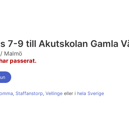
s 7-9 till Akutskolan Gamla V
 / Malmö
har passerat.
mun
Lomma
,
Staffanstorp
,
Vellinge
eller i
hela Sverige