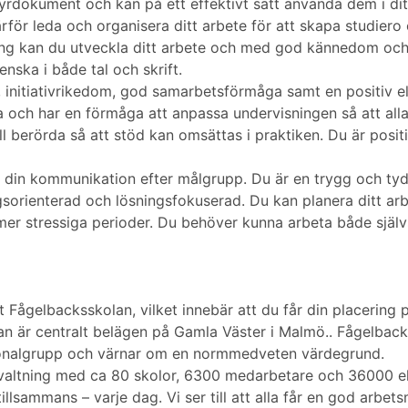
yrdokument och kan på ett effektivt sätt använda dem i dit
ör leda och organisera ditt arbete för att skapa studiero o
ing kan du utveckla ditt arbete och med god kännedom och 
enska i både tal och skrift.
tt, initiativrikedom, god samarbetsförmåga samt en positiv 
a och har en förmåga att anpassa undervisningen så att alla
ill berörda så att stöd kan omsättas i praktiken. Du är positi
din kommunikation efter målgrupp. Du är en trygg och tydl
ngsorienterad och lösningsfokuserad. Du kan planera ditt arb
 mer stressiga perioder. Du behöver kunna arbeta både sjä
t Fågelbacksskolan, vilket innebär att du får din placering
an är centralt belägen på Gamla Väster i Malmö.. Fågelback
rsonalgrupp och värnar om en normmedveten värdegrund.
valtning med ca 80 skolor, 6300 medarbetare och 36000 eleve
illsammans – varje dag. Vi ser till att alla får en god arbe