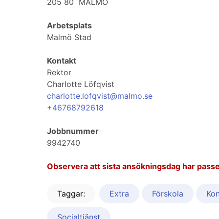
205 80 MALMÖ
Arbetsplats
Malmö Stad
Kontakt
Rektor
Charlotte Löfqvist
charlotte.lofqvist@malmo.se
+46768792618
Jobbnummer
9942740
Observera att sista ansökningsdag har passe
Taggar:
Extra
Förskola
Kon
Socialtjänst