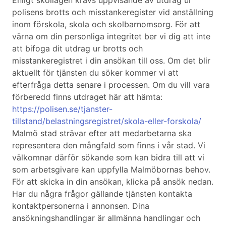
Enligt skollagen krävs uppvisande av utdrag ur
polisens brotts och misstankeregister vid anställning
inom förskola, skola och skolbarnomsorg. För att
värna om din personliga integritet ber vi dig att inte
att bifoga dit utdrag ur brotts och
misstankeregistret i din ansökan till oss. Om det blir
aktuellt för tjänsten du söker kommer vi att
efterfråga detta senare i processen. Om du vill vara
förberedd finns utdraget här att hämta:
https://polisen.se/tjanster-
tillstand/belastningsregistret/skola-eller-forskola/
Malmö stad strävar efter att medarbetarna ska
representera den mångfald som finns i vår stad. Vi
välkomnar därför sökande som kan bidra till att vi
som arbetsgivare kan uppfylla Malmöbornas behov.
För att skicka in din ansökan, klicka på ansök nedan.
Har du några frågor gällande tjänsten kontakta
kontaktpersonerna i annonsen. Dina
ansökningshandlingar är allmänna handlingar och