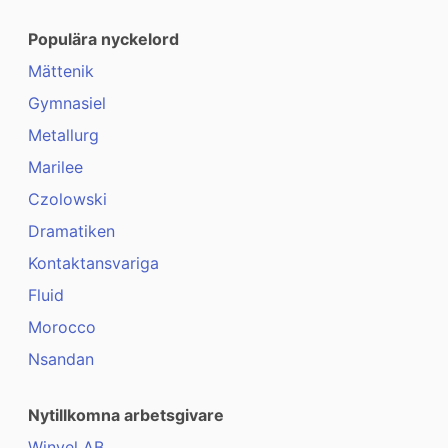
Populära nyckelord
Mättenik
Gymnasiel
Metallurg
Marilee
Czolowski
Dramatiken
Kontaktansvariga
Fluid
Morocco
Nsandan
Nytillkomna arbetsgivare
Winvel AB