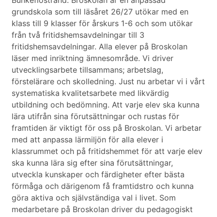
Bunkeflostrand. Broskolan är en anpassad
grundskola som till läsåret 26/27 utökar med en
klass till 9 klasser för årskurs 1-6 och som utökar
från två fritidshemsavdelningar till 3
fritidshemsavdelningar. Alla elever på Broskolan
läser med inriktning ämnesområde. Vi driver
utvecklingsarbete tillsammans; arbetslag,
förstelärare och skolledning. Just nu arbetar vi i vårt
systematiska kvalitetsarbete med likvärdig
utbildning och bedömning. Att varje elev ska kunna
lära utifrån sina förutsättningar och rustas för
framtiden är viktigt för oss på Broskolan. Vi arbetar
med att anpassa lärmiljön för alla elever i
klassrummet och på fritidshemmet för att varje elev
ska kunna lära sig efter sina förutsättningar,
utveckla kunskaper och färdigheter efter bästa
förmåga och därigenom få framtidstro och kunna
göra aktiva och självständiga val i livet. Som
medarbetare på Broskolan driver du pedagogiskt