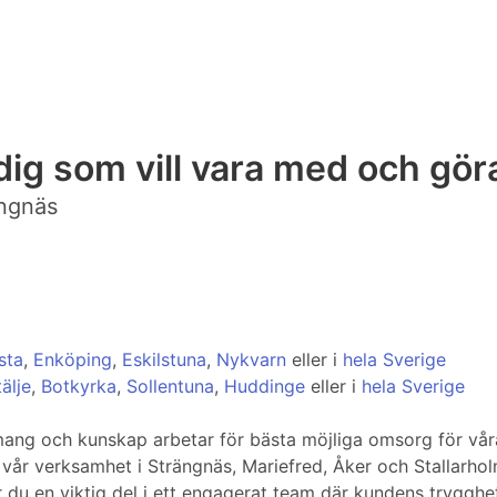
ig som vill vara med och göra
ängnäs
sta
,
Enköping
,
Eskilstuna
,
Nykvarn
eller i
hela Sverige
älje
,
Botkyrka
,
Sollentuna
,
Huddinge
eller i
hela Sverige
g och kunskap arbetar för bästa möjliga omsorg för våra ä
 vår verksamhet i Strängnäs, Mariefred, Åker och Stallarho
du en viktig del i ett engagerat team där kundens trygghe