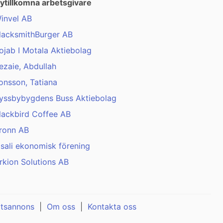
ytillkomna arbetsgivare
invel AB
lacksmithBurger AB
ojab I Motala Aktiebolag
ezaie, Abdullah
onsson, Tatiana
yssbybygdens Buss Aktiebolag
lackbird Coffee AB
ronn AB
isali ekonomisk förening
rkion Solutions AB
atsannons
|
Om oss
|
Kontakta oss