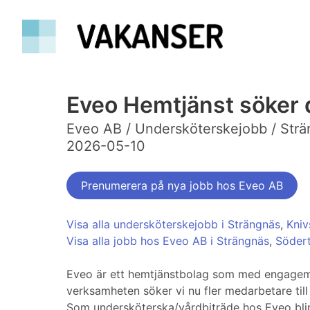
Eveo Hemtjänst söker d
Eveo AB / Undersköterskejobb / Str
2026-05-10
Prenumerera på nya jobb hos Eveo AB
Visa alla undersköterskejobb i Strängnäs
,
Kniv
Visa alla jobb hos Eveo AB i Strängnäs
,
Södert
Eveo är ett hemtjänstbolag som med engageman
verksamheten söker vi nu fler medarbetare till
Som undersköterska/vårdbiträde hos Eveo blir 