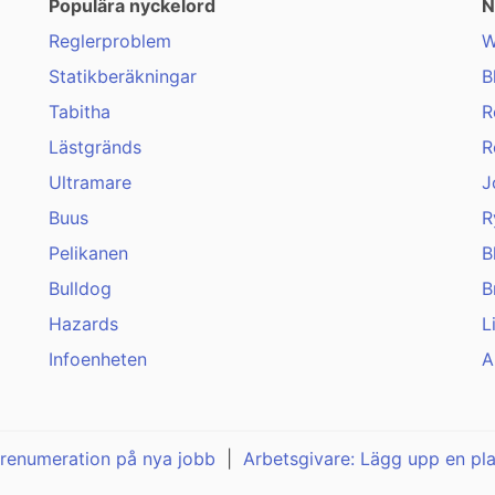
Populära nyckelord
N
Reglerproblem
W
Statikberäkningar
B
Tabitha
R
Lästgränds
R
Ultramare
J
Buus
R
Pelikanen
B
Bulldog
B
Hazards
L
Infoenheten
A
renumeration på nya jobb
|
Arbetsgivare: Lägg upp en pl