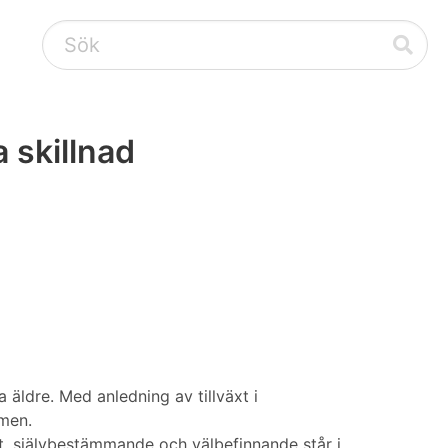
 skillnad
ldre. Med anledning av tillväxt i
lmen.
t, självbestämmande och välbefinnande står i