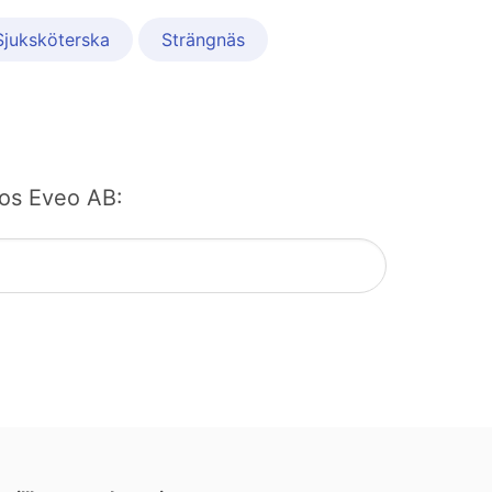
Sjuksköterska
Strängnäs
 hos Eveo AB: