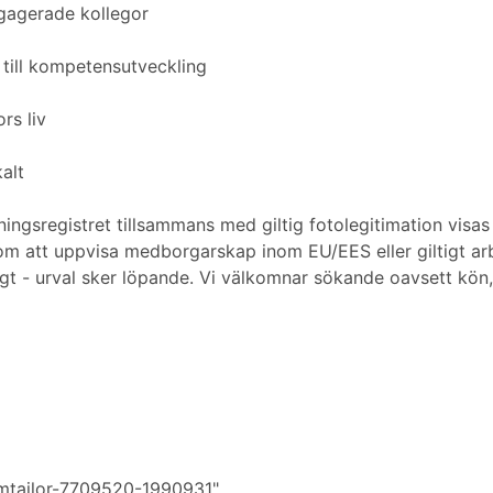
gagerade kollegor
 till kompetensutveckling
rs liv
alt
tningsregistret tillsammans med giltig fotolegitimation visa
enom att uppvisa medborgarskap inom EU/EES eller giltigt arb
t - urval sker löpande. Vi välkomnar sökande oavsett kön, 
amtailor-7709520-1990931".