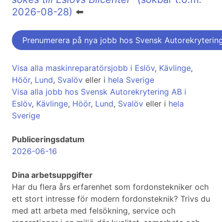
2026-08-28)
⬅️
Prenumerera på nya jobb hos Svensk Autorekryterin
Visa alla maskinreparatörsjobb i Eslöv
,
Kävlinge
,
Höör
,
Lund
,
Svalöv
eller i
hela Sverige
Visa alla jobb hos Svensk Autorekrytering AB i
Eslöv
,
Kävlinge
,
Höör
,
Lund
,
Svalöv
eller i
hela
Sverige
Publiceringsdatum
2026-06-16
Dina arbetsuppgifter
Har du flera års erfarenhet som fordonstekniker och
ett stort intresse för modern fordonsteknik? Trivs du
med att arbeta med felsökning, service och