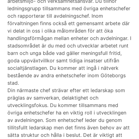
arbetsmiljö- och verksamhetsansvar. Du tillhör
ledningsgrupp tillsammans med övriga enhetschefer
och rapporterar till avdelningschef. Inom
förvaltningen finns också ett gemensamt arbete där
vi delat in oss i olika målområden för att öka
handlingsförmågan mellan enheter och avdelningar. I
stadsområdet är du med och utvecklar arbetet runt
barn och unga både vad gäller meningsfull fritid,
goda uppväxtvillkor samt tidiga insatser utifrån
socialtjänstlagen. Du kommer att ingå i nätverk
bestående av andra enhetschefer inom Göteborgs
stad.
Din närmaste chef strävar efter ett ledarskap som
präglas av samverkan, delaktighet och
utvecklingsfokus. Du kommer tillsammans med
övriga enhetschefer ha en viktig roll i utvecklingen
av avdelningen. Som enhetschef leder du genom
tillitsfullt ledarskap men det finns även behov av att
sätta struktur och hålla i beslut. Det är viktigt att