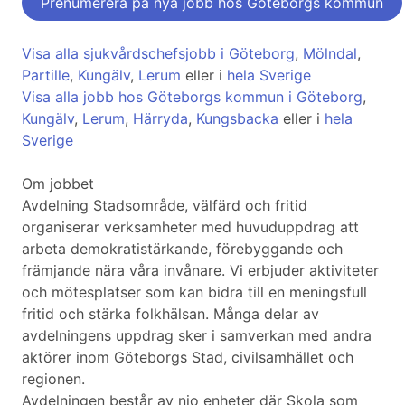
Prenumerera på nya jobb hos Göteborgs kommun
Visa alla sjukvårdschefsjobb i Göteborg
,
Mölndal
,
Partille
,
Kungälv
,
Lerum
eller i
hela Sverige
Visa alla jobb hos Göteborgs kommun i Göteborg
,
Kungälv
,
Lerum
,
Härryda
,
Kungsbacka
eller i
hela
Sverige
Om jobbet
Avdelning Stadsområde, välfärd och fritid
organiserar verksamheter med huvuduppdrag att
arbeta demokratistärkande, förebyggande och
främjande nära våra invånare. Vi erbjuder aktiviteter
och mötesplatser som kan bidra till en meningsfull
fritid och stärka folkhälsan. Många delar av
avdelningens uppdrag sker i samverkan med andra
aktörer inom Göteborgs Stad, civilsamhället och
regionen.
Avdelningen består av nio enheter där Skola som