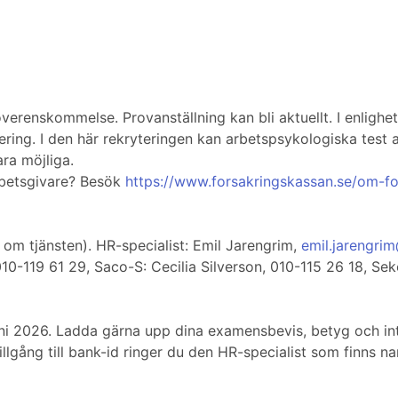
igt överenskommelse. Provanställning kan bli aktuellt. I enlig
ring. I den här rekryteringen kan arbetspsykologiska test 
ara möjliga.
rbetsgivare? Besök
https://www.forsakringskassan.se/om-f
om tjänsten). HR-specialist: Emil Jarengrim,
emil.jarengri
 010-119 61 29, Saco-S: Cecilia Silverson, 010-115 26 18, S
i 2026. Ladda gärna upp dina examensbevis, betyg och in
llgång till bank-id ringer du den HR-specialist som finns n