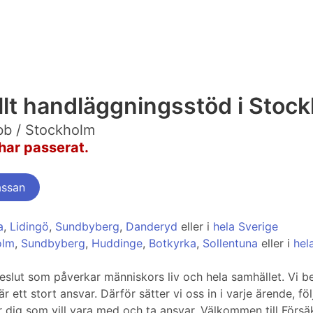
llt handläggningsstöd i Stoc
bb / Stockholm
har passerat.
assan
a
,
Lidingö
,
Sundbyberg
,
Danderyd
eller i
hela Sverige
olm
,
Sundbyberg
,
Huddinge
,
Botkyrka
,
Sollentuna
eller i
hel
eslut som påverkar människors liv och hela samhället. Vi bet
 ett stort ansvar. Därför sätter vi oss in i varje ärende, fö
r dig som vill vara med och ta ansvar. Välkommen till Försä