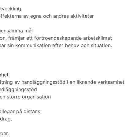
utveckling
 effekterna av egna och andras aktiviteter
gemensamma mål
on, främjar ett förtroendeskapande arbetsklimat
sar sin kommunikation efter behov och situation.
mhet
altning av handläggningsstöd i en liknande verksamhet
ndläggningsstöd
 en större organisation
llegor på distans
drag.
per.