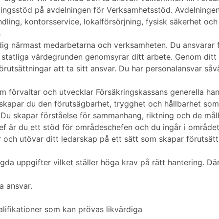
ningsstöd på avdelningen för Verksamhetsstöd. Avdelningen 
ling, kontorsservice, lokalförsörjning, fysisk säkerhet och
s
ig närmast medarbetarna och verksamheten. Du ansvarar för
statliga värdegrunden genomsyrar ditt arbete. Genom ditt 
örutsättningar att ta sitt ansvar. Du har personalansvar såv
m förvaltar och utvecklar Försäkringskassans generella h
skapar du den förutsägbarhet, trygghet och hållbarhet so
 Du skapar förståelse för sammanhang, riktning och de mål
f är du ett stöd för områdeschefen och du ingår i området
ch utövar ditt ledarskap på ett sätt som skapar förutsätt
gda uppgifter vilket ställer höga krav på rätt hantering. Dä
a ansvar.
lifikationer som kan prövas likvärdiga