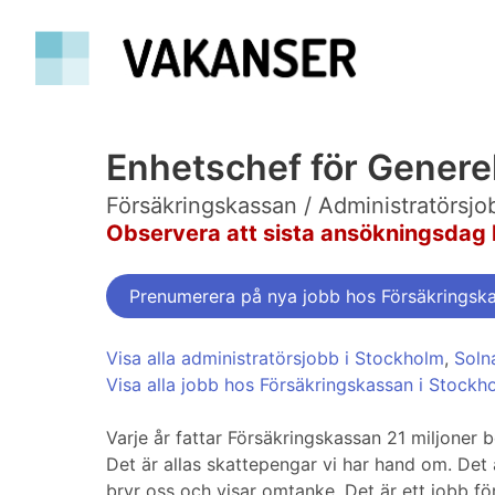
Enhetschef för Genere
Försäkringskassan / Administratörsjo
Observera att sista ansökningsdag 
Prenumerera på nya jobb hos Försäkringsk
Visa alla administratörsjobb i Stockholm
,
Soln
Visa alla jobb hos Försäkringskassan i Stockh
Varje år fattar Försäkringskassan 21 miljoner b
Det är allas skattepengar vi har hand om. Det är
bryr oss och visar omtanke. Det är ett jobb fö