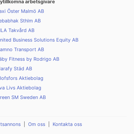
ytillkomna arbetsgivare
axi Öster Malmö AB
ebabhak Sthlm AB
LA Takvård AB
nited Business Solutions Equity AB
amno Transport AB
äby Fitness by Rodrigo AB
larafy Städ AB
lofsfors Aktiebolag
va Livs Aktiebolag
reen SM Sweden AB
atsannons
|
Om oss
|
Kontakta oss