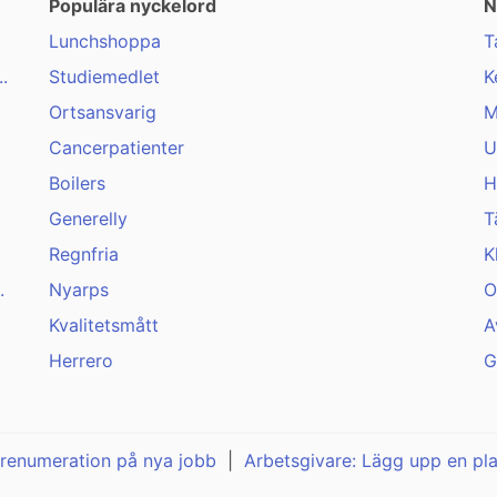
Populära nyckelord
N
Lunchshoppa
T
.
Studiemedlet
K
Ortsansvarig
M
Cancerpatienter
U
Boilers
H
Generelly
T
Regnfria
K
.
Nyarps
O
Kvalitetsmått
A
Herrero
G
renumeration på nya jobb
|
Arbetsgivare: Lägg upp en pl