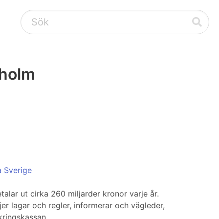
kholm
a Sverige
alar ut cirka 260 miljarder kronor varje år.
ljer lagar och regler, informerar och vägleder,
kringskassan.