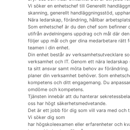
Vi söker en enhetschef till Generellt handlägg
skanning, generellt handläggningsstöd, upphand
Nära ledarskap, förändring, hållbar arbetsplat
Som enhetschef är du den chef som befinner d
utifrån avdelningens uppdrag och mål där den 
följer upp mål och ger dina medarbetare rätt f
teamen i din enhet.
Din enhet består av verksamhetsutvecklare so
verksamhet och IT. Genom ett nära ledarskap 
ta sitt ansvar samt möta behov av förändring.
planer din verksamhet behöver. Som enhetsche
kompetens och ditt engagemang. Du anpassar o
omdöme och kompetens.
Tjänsten innebär att du hanterar sekretessbela
oss har högt säkerhetsmedvetande.
Det är ett jobb för dig som vill vara med och t
Vi söker dig som
har högskoleexamen eller erfarenheter och kva