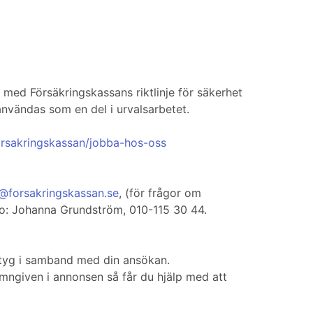
het med Försäkringskassans riktlinje för säkerhet
användas som en del i urvalsarbetet.
orsakringskassan/jobba-hos-oss
m@forsakringskassan.se
, (för frågor om
eko: Johanna Grundström, 010-115 30 44.
tyg i samband med din ansökan.
amngiven i annonsen så får du hjälp med att