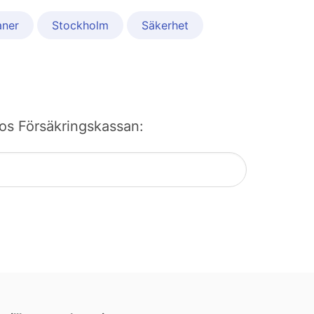
aner
Stockholm
Säkerhet
 hos Försäkringskassan: