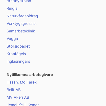
Bredbyskolan
Ringla
Naturvårdsbidrag
Verktygsgrossist
Samarbetsklinik
Vagga
Storsjöbadet
Kronfågels
Inglasningars
Nytillkomna arbetsgivare
Hasan, Md Tarek
Belit AB
MV Åkeri AB
Jemal Kelil, Kemer