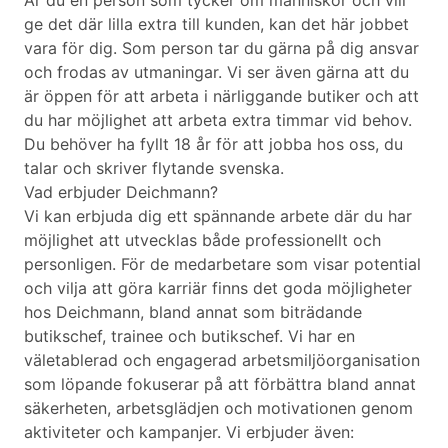
Är du en person som tycker om människor och vill
ge det där lilla extra till kunden, kan det här jobbet
vara för dig. Som person tar du gärna på dig ansvar
och frodas av utmaningar. Vi ser även gärna att du
är öppen för att arbeta i närliggande butiker och att
du har möjlighet att arbeta extra timmar vid behov.
Du behöver ha fyllt 18 år för att jobba hos oss, du
talar och skriver flytande svenska.
Vad erbjuder Deichmann?
Vi kan erbjuda dig ett spännande arbete där du har
möjlighet att utvecklas både professionellt och
personligen. För de medarbetare som visar potential
och vilja att göra karriär finns det goda möjligheter
hos Deichmann, bland annat som biträdande
butikschef, trainee och butikschef. Vi har en
väletablerad och engagerad arbetsmiljöorganisation
som löpande fokuserar på att förbättra bland annat
säkerheten, arbetsglädjen och motivationen genom
aktiviteter och kampanjer. Vi erbjuder även: