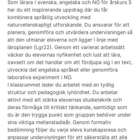
Som lärare i svenska, engelska och NO för årskurs 5
har du ett inspirerande uppdrag där du får
kombinera språklig utveckling med
naturvetenskapligt utforskande. Du ansvarar för att
planera, genomföra och utvärdera undervisningen så
att den utmanar eleverna och ligger i linje med
läroplanen (Lgr22). Genom ett varierat arbetssätt
väcker du elevernas nyfikenhet och lust att lära,
oavsett om det handlar om att fördjupa sig i en text,
utveckla det engelska språket eller genomföra
laborativa experiment i NO.
I klassrummet leder du arbetet med en tydlig
struktur och pedagogisk lyhördhet. Du arbetar
aktivt med att stärka elevernas studieteknik och
deras förmåga till kritiskt tänkande, samtidigt som
du är den trygga punkt som gruppen behöver under
sina viktiga mellanstadieår. Genom formativ
bedömning följer du varje elevs kunskapsresa och
anpassar undervisningen för att säkerställa att alla