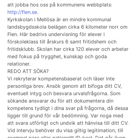
att jobba hos oss på kommunens webbplats:
http://flen.se.
Kyrkskolan i Mellösa är en mindre kommunal
landsbygdsskola belägen cirka 6 kilometer norr om
Flen. Här bedrivs undervisning för elever i
förskoleklass till årskurs 6 samt fritidshem och
fritidsklubb. Skolan har cirka 120 elever och arbetar
med fokus på trygghet, kunskap och goda
relationer.
REDO ATT SÖKA?
Vi rekryterar kompetensbaserat och läser inte
personliga brev. Ansök genom att bifoga ditt CV,
eventuell intyg och besvara urvalsfrågorna. Som
sökande ansvarar du för att dokumentera din
kompetens tydligt i dina svar på frågorna, då dessa
ligger till grund för vår bedömning. Var noga med
att svara utförligt och undvik att hänvisa till ditt CV.
Vid intervju behöver du visa giltig legitimation, till
exempel pass eller nationellt ID-kort. Det går även