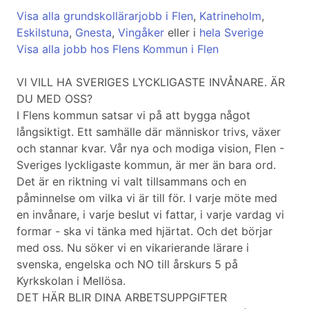
Visa alla grundskollärarjobb i Flen
,
Katrineholm
,
Eskilstuna
,
Gnesta
,
Vingåker
eller i
hela Sverige
Visa alla jobb hos Flens Kommun i Flen
VI VILL HA SVERIGES LYCKLIGASTE INVÅNARE. ÄR
DU MED OSS?
I Flens kommun satsar vi på att bygga något
långsiktigt. Ett samhälle där människor trivs, växer
och stannar kvar. Vår nya och modiga vision, Flen -
Sveriges lyckligaste kommun, är mer än bara ord.
Det är en riktning vi valt tillsammans och en
påminnelse om vilka vi är till för. I varje möte med
en invånare, i varje beslut vi fattar, i varje vardag vi
formar - ska vi tänka med hjärtat. Och det börjar
med oss. Nu söker vi en vikarierande lärare i
svenska, engelska och NO till årskurs 5 på
Kyrkskolan i Mellösa.
DET HÄR BLIR DINA ARBETSUPPGIFTER