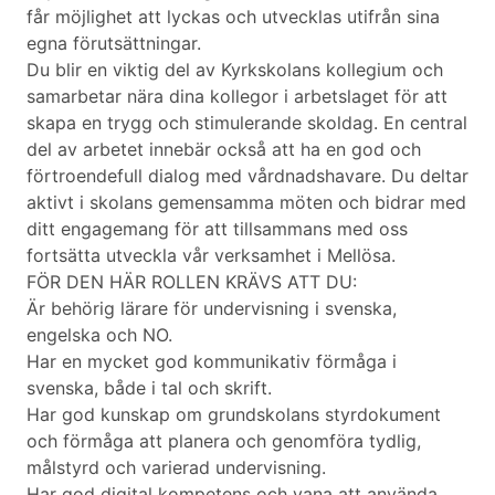
får möjlighet att lyckas och utvecklas utifrån sina
egna förutsättningar.
Du blir en viktig del av Kyrkskolans kollegium och
samarbetar nära dina kollegor i arbetslaget för att
skapa en trygg och stimulerande skoldag. En central
del av arbetet innebär också att ha en god och
förtroendefull dialog med vårdnadshavare. Du deltar
aktivt i skolans gemensamma möten och bidrar med
ditt engagemang för att tillsammans med oss
fortsätta utveckla vår verksamhet i Mellösa.
FÖR DEN HÄR ROLLEN KRÄVS ATT DU:
Är behörig lärare för undervisning i svenska,
engelska och NO.
Har en mycket god kommunikativ förmåga i
svenska, både i tal och skrift.
Har god kunskap om grundskolans styrdokument
och förmåga att planera och genomföra tydlig,
målstyrd och varierad undervisning.
Har god digital kompetens och vana att använda