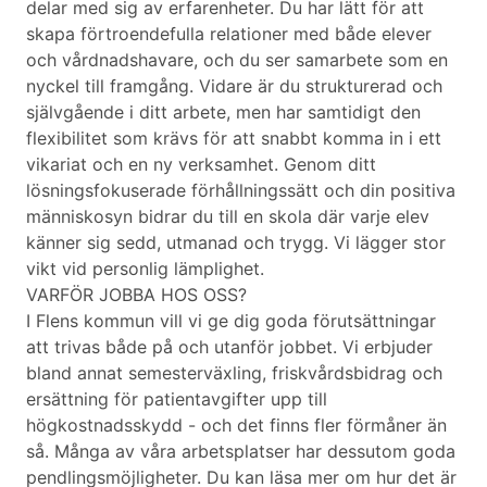
delar med sig av erfarenheter. Du har lätt för att
skapa förtroendefulla relationer med både elever
och vårdnadshavare, och du ser samarbete som en
nyckel till framgång. Vidare är du strukturerad och
självgående i ditt arbete, men har samtidigt den
flexibilitet som krävs för att snabbt komma in i ett
vikariat och en ny verksamhet. Genom ditt
lösningsfokuserade förhållningssätt och din positiva
människosyn bidrar du till en skola där varje elev
känner sig sedd, utmanad och trygg. Vi lägger stor
vikt vid personlig lämplighet.
VARFÖR JOBBA HOS OSS?
I Flens kommun vill vi ge dig goda förutsättningar
att trivas både på och utanför jobbet. Vi erbjuder
bland annat semesterväxling, friskvårdsbidrag och
ersättning för patientavgifter upp till
högkostnadsskydd - och det finns fler förmåner än
så. Många av våra arbetsplatser har dessutom goda
pendlingsmöjligheter. Du kan läsa mer om hur det är