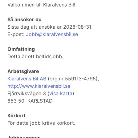
Välkommen till Klarälvens Bil!
Så ansöker du
Sista dag att ansöka är 2026-08-31
E-post:
Jobb@klaralvensbil.se
Omfattning
Detta är ett heltidsjobb.
Arbetsgivare
Klarälvens Bil AB
(org.nr 559113-4795),
http://www.klaralvensbil.se
Fjärrviksvägen 3 (
visa karta
)
653 50 KARLSTAD
Körkort
För detta jobb krävs körkort.
Jobbnummer