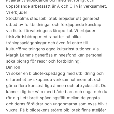
kvalitativt erbjudande och med ett rörligt och
uppsökande arbetssätt är A och O i vår verksamhet.
Vi erbjuder
Stockholms stadsbibliotek erbjuder ett generöst
utbud av fortbildningar och fördjupande kunskap
via Kulturförvaltningens läroportal. Vi erbjuder
friskvårdsbidrag med rabatter på olika
träningsanläggningar och även fri entré till
kulturförvaltningens egna kulturinstitutioner. Via
Margit Lamms generösa minnesfond kan personal
söka bidrag för resor och fortbildning.
Din roll
Vi söker en bibliotekspedagog med utbildning och
erfarenhet av skapande verksamhet inom ett och
gärna flera konstnärliga ämnen och uttryckssätt. Du
känner dig bekväm med både barn och unga och du
rör dig i ett brett spänningsfält mellan de yngsta
och deras föräldrar och ungdomarna som nyss blivit
vuxna. På bibliotekens större bibliotek finns ateljéer