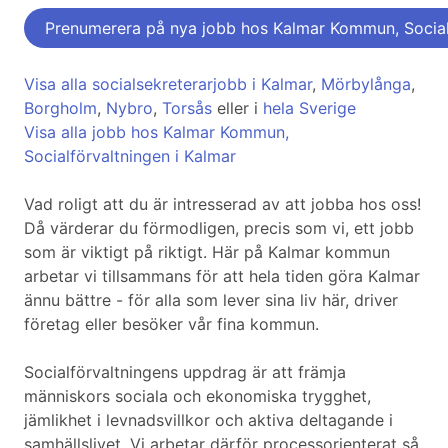
Prenumerera på nya jobb hos Kalmar Kommun, Social
Visa alla socialsekreterarjobb i Kalmar
,
Mörbylånga
,
Borgholm
,
Nybro
,
Torsås
eller i
hela Sverige
Visa alla jobb hos Kalmar Kommun,
Socialförvaltningen i Kalmar
Vad roligt att du är intresserad av att jobba hos oss!
Då värderar du förmodligen, precis som vi, ett jobb
som är viktigt på riktigt. Här på Kalmar kommun
arbetar vi tillsammans för att hela tiden göra Kalmar
ännu bättre - för alla som lever sina liv här, driver
företag eller besöker vår fina kommun.
Socialförvaltningens uppdrag är att främja
människors sociala och ekonomiska trygghet,
jämlikhet i levnadsvillkor och aktiva deltagande i
samhällslivet. Vi arbetar därför processorienterat så