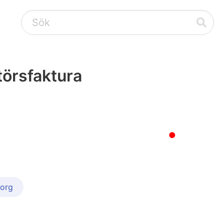
törsfaktura
●
org