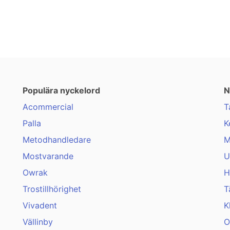
Populära nyckelord
N
Acommercial
T
Palla
K
Metodhandledare
M
Mostvarande
U
Owrak
H
Trostillhörighet
T
Vivadent
K
Vällinby
O