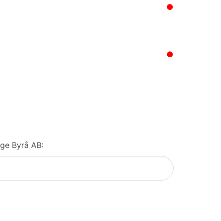
●
●
ige Byrå AB: