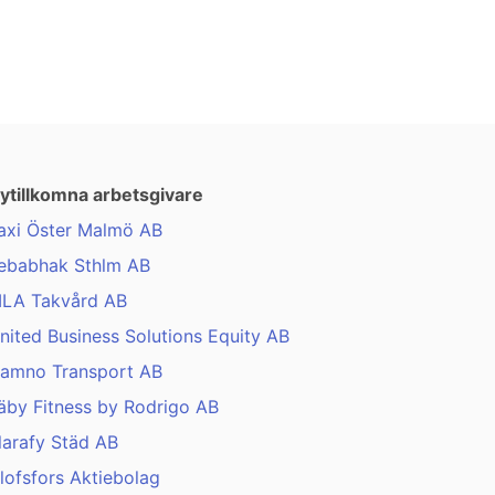
ytillkomna arbetsgivare
axi Öster Malmö AB
ebabhak Sthlm AB
LA Takvård AB
nited Business Solutions Equity AB
amno Transport AB
äby Fitness by Rodrigo AB
larafy Städ AB
lofsfors Aktiebolag