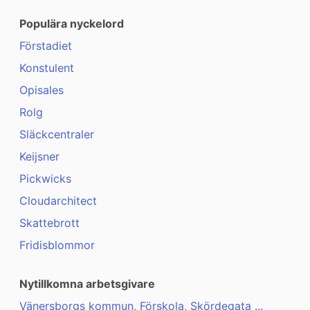
Populära nyckelord
Förstadiet
Konstulent
Opisales
Rolg
Släckcentraler
Keijsner
Pickwicks
Cloudarchitect
Skattebrott
Fridisblommor
Nytillkomna arbetsgivare
Vänersborgs kommun, Förskola, Skördegata ...